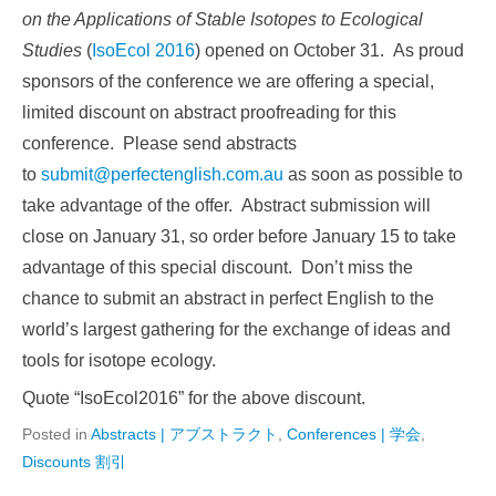
on the Applications of Stable Isotopes to Ecological
Studies
(
IsoEcol 2016
) opened on October 31. As proud
sponsors of the conference we are offering a special,
limited discount on abstract proofreading for this
conference. Please send abstracts
to
submit@perfectenglish.com.au
as soon as possible to
take advantage of the offer. Abstract submission will
close on January 31, so order before January 15 to take
advantage of this special discount. Don’t miss the
chance to submit an abstract in perfect English to the
world’s largest gathering for the exchange of ideas and
tools for isotope ecology.
Quote “IsoEcol2016” for the above discount.
Posted in
Abstracts | アブストラクト
,
Conferences | 学会
,
Discounts 割引