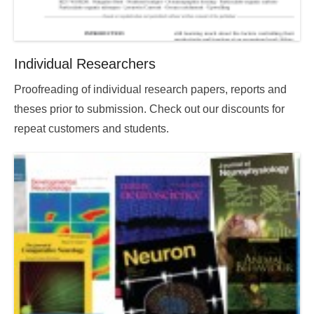
Individual Researchers
Posted
Proofreading of individual research papers, reports and
on
theses prior to submission. Check out our discounts for
2015-
repeat customers and students.
11-
12
05:01:01.000000
By