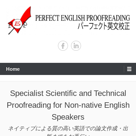
Skip
to
content
Specialist Scientific and Technical Proofreading for Non-native English
Perfect English Proofreading
Speakers
Primary
Home
Menu
Specialist Scientific and Technical
Proofreading for Non-native English
Speakers
ネイティブによる質の高い英語での論文作成・出