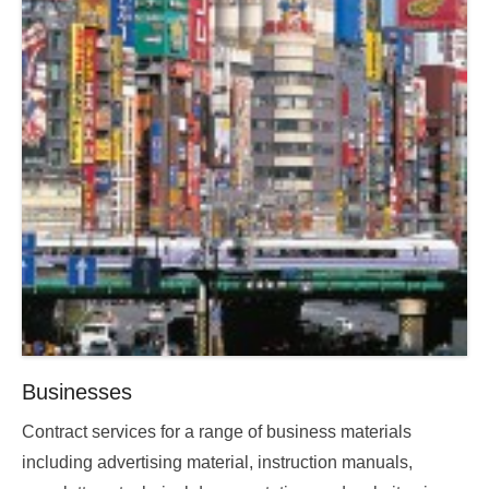
Businesses
Posted
Contract services for a range of business materials
on
including advertising material, instruction manuals,
2015-