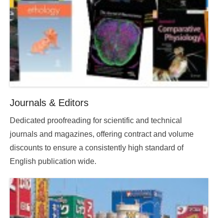
Journals & Editors
Posted
Dedicated proofreading for scientific and technical
on
journals and magazines, offering contract and volume
2015-
discounts to ensure a consistently high standard of
11-
English publication wide.
12
05:01:01.000000
By